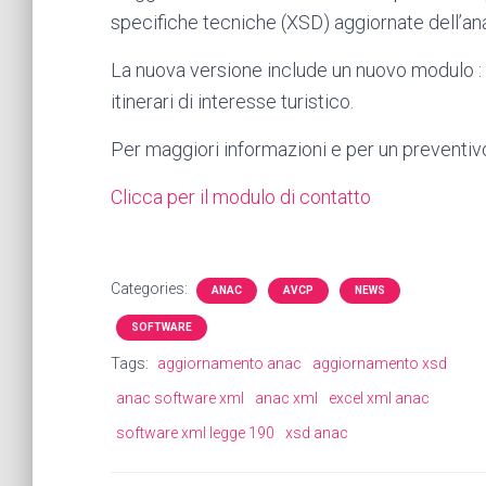
specifiche tecniche (XSD) aggiornate dell’a
La nuova versione include un nuovo modulo : il
itinerari di interesse turistico.
Per maggiori informazioni e per un preventiv
Clicca per il modulo di contatto
Categories:
ANAC
AVCP
NEWS
SOFTWARE
Tags:
aggiornamento anac
aggiornamento xsd
anac software xml
anac xml
excel xml anac
software xml legge 190
xsd anac