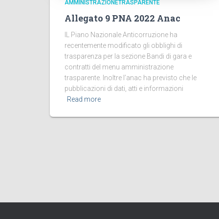
AMMINISTRAZIONETRASPARENTE
Allegato 9 PNA 2022 Anac
IL Piano Nazionale Anticorruzione ha
recentemente modificato gli obblighi di
trasparenza per la sezione Bandi di gara e
contratti del menu amministrazione
trasparente. Inoltre l’anac ha previsto che le
pubblicazioni di dati, atti e informazioni
Read more