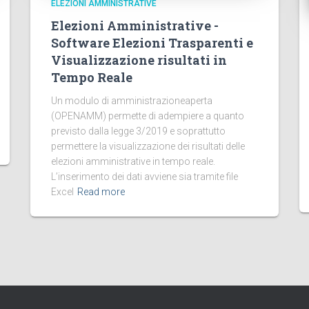
ELEZIONI AMMINISTRATIVE
Elezioni Amministrative -
Software Elezioni Trasparenti e
Visualizzazione risultati in
Tempo Reale
Un modulo di amministrazioneaperta
(OPENAMM) permette di adempiere a quanto
previsto dalla legge 3/2019 e soprattutto
permettere la visualizzazione dei risultati delle
elezioni amministrative in tempo reale.
L’inserimento dei dati avviene sia tramite file
Excel
Read more