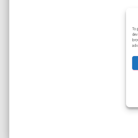
To 
dev
bro
adv