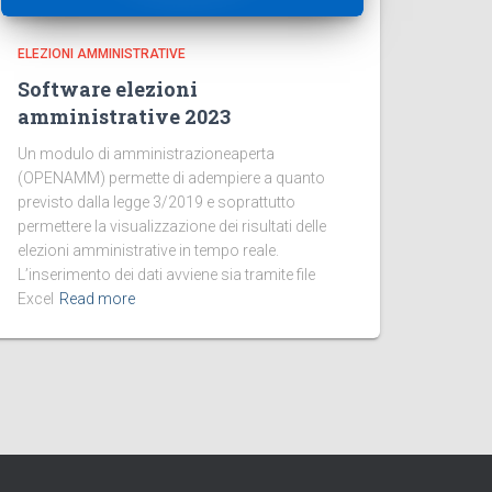
ELEZIONI AMMINISTRATIVE
Software elezioni
amministrative 2023
Un modulo di amministrazioneaperta
(OPENAMM) permette di adempiere a quanto
previsto dalla legge 3/2019 e soprattutto
permettere la visualizzazione dei risultati delle
elezioni amministrative in tempo reale.
L’inserimento dei dati avviene sia tramite file
Excel
Read more