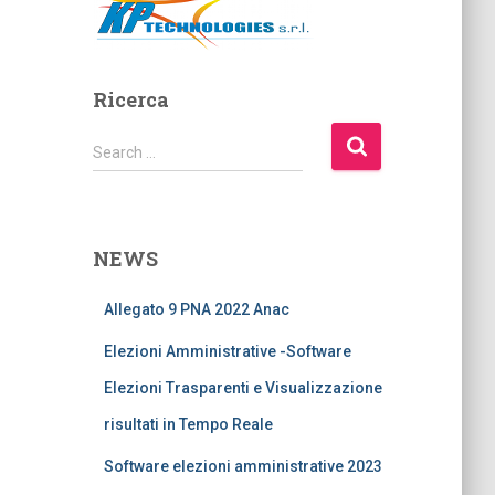
Ricerca
S
Search …
e
a
r
c
NEWS
h
f
Allegato 9 PNA 2022 Anac
o
r
Elezioni Amministrative -Software
:
Elezioni Trasparenti e Visualizzazione
risultati in Tempo Reale
Software elezioni amministrative 2023